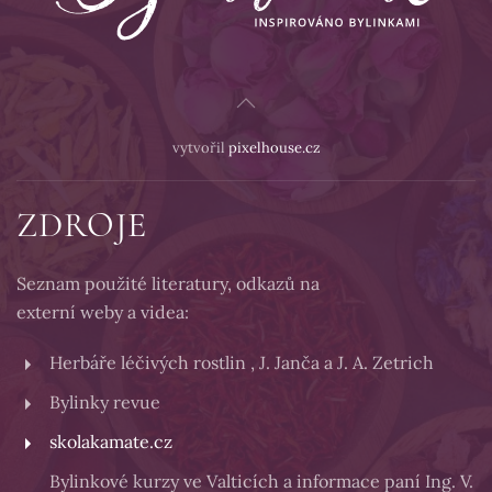
vytvořil
pixelhouse.cz
ZDROJE
Seznam použité literatury, odkazů na
externí weby a videa:
Herbáře léčivých rostlin , J. Janča a J. A. Zetrich
Bylinky revue
skolakamate.cz
Bylinkové kurzy ve Valticích a informace paní Ing. V.