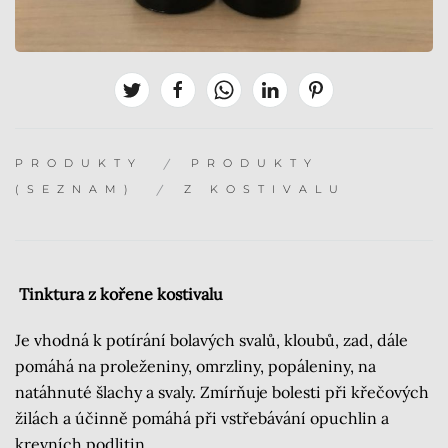
PRODUKTY
PRODUKTY
(SEZNAM)
Z KOSTIVALU
Tinktura z kořene kostivalu
Je vhodná k potírání bolavých svalů, kloubů, zad, dále
pomáhá na proleženiny, omrzliny, popáleniny, na
natáhnuté šlachy a svaly. Zmírňuje bolesti při křečových
žilách a účinně pomáhá při vstřebávání opuchlin a
krevních podlitin.