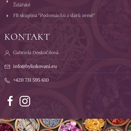
Ždářské
FB skupina "Podomácku z darů země"
KONTAKT
Gabriela Doskočilová
info@bylinkovani.eu
+420 731 595 610