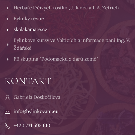
Herbáře léčivých rostlin , J. Janča a J. A. Zetrich
Bylinky revue
skolakamate.cz
Bylinkové kurzy ve Valticích a informace paní Ing. V.
Ždářské
FB skupina "Podomácku z darů země"
KONTAKT
Gabriela Doskočilová
info@bylinkovani.eu
+420 731 595 610