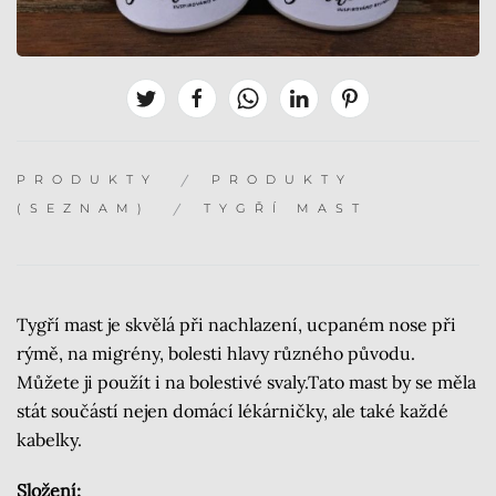
PRODUKTY
PRODUKTY
(SEZNAM)
TYGŘÍ MAST
Tygří mast je skvělá při nachlazení, ucpaném nose při
rýmě, na migrény, bolesti hlavy různého původu.
Můžete ji použít i na bolestivé svaly.Tato mast by se měla
stát součástí nejen domácí lékárničky, ale také každé
kabelky.
Složení: