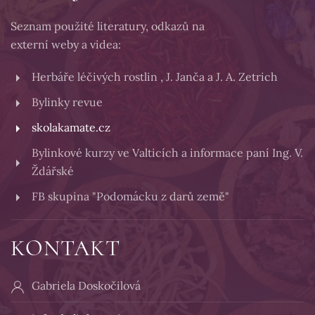
Seznam použité literatury, odkazů na
externí weby a videa:
Herbáře léčivých rostlin , J. Janča a J. A. Zetrich
Bylinky revue
skolakamate.cz
Bylinkové kurzy ve Valticích a informace paní Ing. V.
Ždářské
FB skupina "Podomácku z darů země"
KONTAKT
Gabriela Doskočilová