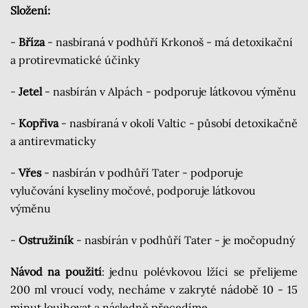
Složení:
-
Bříza
- nasbíraná v podhůří Krkonoš - má detoxikační
a protirevmatické účinky
-
Jetel
- nasbírán v Alpách - podporuje látkovou výměnu
-
Kopřiva
- nasbíraná v okolí Valtic - působí detoxikačně
a antirevmaticky
-
Vřes
- nasbírán v podhůří Tater - podporuje
vylučování kyseliny močové, podporuje látkovou
výměnu
-
Ostružiník
- nasbírán v podhůří Tater - je močopudný
Návod na použití
: jednu polévkovou lžíci se přelijeme
200 ml vroucí vody, necháme v zakryté nádobě 10 - 15
minut louihovat a následně přecedíme.